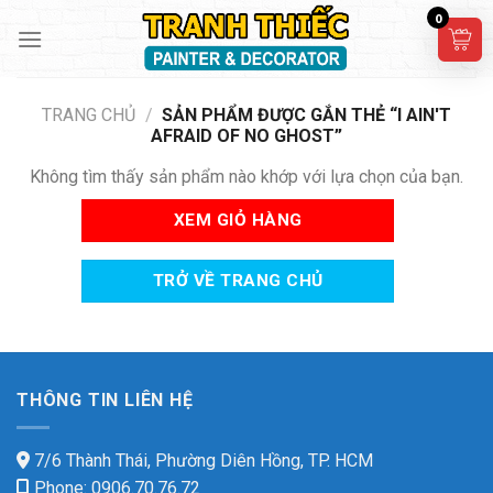
Skip
0
to
content
TRANG CHỦ
/
SẢN PHẨM ĐƯỢC GẮN THẺ “I AIN'T
AFRAID OF NO GHOST”
Không tìm thấy sản phẩm nào khớp với lựa chọn của bạn.
XEM GIỎ HÀNG
TRỞ VỀ TRANG CHỦ
THÔNG TIN LIÊN HỆ
7/6 Thành Thái, Phường Diên Hồng, TP. HCM
Phone: 0906.70.76.72