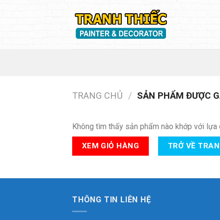
Skip
to
content
TRANG CHỦ
/
SẢN PHẨM ĐƯỢC GẮ
Không tìm thấy sản phẩm nào khớp với lựa 
XEM GIỎ HÀNG
TRỞ VỀ TRA
THÔNG TIN LIÊN HỆ