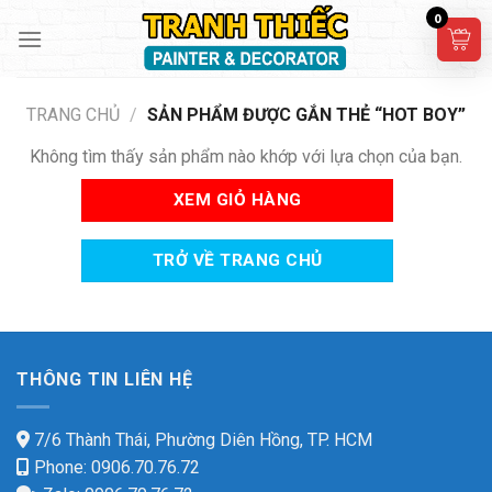
Skip
0
to
content
TRANG CHỦ
/
SẢN PHẨM ĐƯỢC GẮN THẺ “HOT BOY”
Không tìm thấy sản phẩm nào khớp với lựa chọn của bạn.
XEM GIỎ HÀNG
TRỞ VỀ TRANG CHỦ
THÔNG TIN LIÊN HỆ
7/6 Thành Thái, Phường Diên Hồng, TP. HCM
Phone: 0906.70.76.72