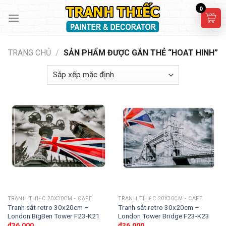
Skip
0
to
content
TRANG CHỦ
/
SẢN PHẨM ĐƯỢC GẮN THẺ “HOAT HINH”
TRANH THIẾC 20X30CM - CAFE
TRANH THIẾC 20X30CM - CAFE
Tranh sắt retro 30x20cm –
Tranh sắt retro 30x20cm –
London BigBen Tower F23-K21
London Tower Bridge F23-K23
₫
36,000
₫
36,000