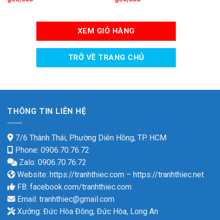
XEM GIỎ HÀNG
TRỞ VỀ TRANG CHỦ
THÔNG TIN LIÊN HỆ
7/6 Thành Thái, Phường Diên Hồng, TP. HCM
Phone: 0906.70.76.72
Zalo: 0906.70.76.72
Website:
https://tranhthiec.com
–
https://tranhthiec.net
FB:
facebook.com/tranhthiec.com
Email:
tranhthiec@gmail.com
Xưởng: Đức Hòa Đông, Đức Hòa, Long An