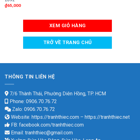
₫
65,000
XEM GIỎ HÀNG
TRỞ VỀ TRANG CHỦ
THÔNG TIN LIÊN HỆ
7/6 Thành Thái, Phường Diên Hồng, TP. HCM
Phone: 0906.70.76.72
Zalo: 0906.70.76.72
Website:
https://tranhthiec.com
–
https://tranhthiec.net
FB:
facebook.com/tranhthiec.com
Email:
tranhthiec@gmail.com