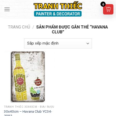
Skip
0
to
content
TRANG CHỦ
/
SẢN PHẨM ĐƯỢC GẮN THẺ “HAVANA
CLUB”
TRANH THIẾC 30X40CM - BIA/ RƯỢU
30x40cm – Havana Club YC34-
2092