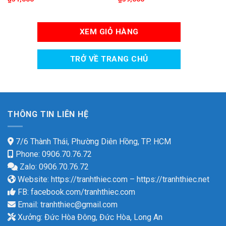
XEM GIỎ HÀNG
TRỞ VỀ TRANG CHỦ
THÔNG TIN LIÊN HỆ
7/6 Thành Thái, Phường Diên Hồng, TP. HCM
Phone: 0906.70.76.72
Zalo: 0906.70.76.72
Website:
https://tranhthiec.com
–
https://tranhthiec.net
FB:
facebook.com/tranhthiec.com
Email:
tranhthiec@gmail.com
Xưởng: Đức Hòa Đông, Đức Hòa, Long An