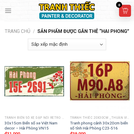
Skip
0
to
content
TRANG CHỦ
/
SẢN PHẨM ĐƯỢC GẮN THẺ “HAI PHONG”
TRANH BIỂN SỐ XE DẬP NỔI RETRO 30X15CM
TRANH THIẾC 20X30CM _THUẦN VIỆT
30x15cm Biển số xe Việt Nam
Tranh phong cảnh 30x20cm biển
decor – Hải Phòng VN15
số tỉnh Hải Phòng C23-516
₫
31,000
₫
39,000