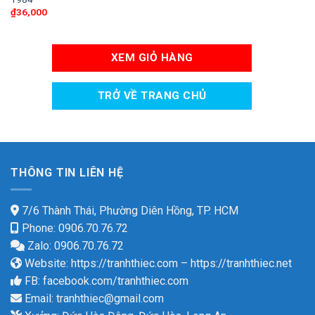
₫
36,000
XEM GIỎ HÀNG
TRỞ VỀ TRANG CHỦ
THÔNG TIN LIÊN HỆ
7/6 Thành Thái, Phường Diên Hồng, TP. HCM
Phone: 0906.70.76.72
Zalo: 0906.70.76.72
Website:
https://tranhthiec.com
–
https://tranhthiec.net
FB:
facebook.com/tranhthiec.com
Email:
tranhthiec@gmail.com