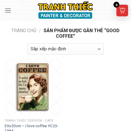
Skip
0
to
content
TRANG CHỦ
/
SẢN PHẨM ĐƯỢC GẮN THẺ “GOOD
COFFEE”
TRANH THIẾC 20X30CM - CAFE
30x20cm – I love coffee YC23-
1984