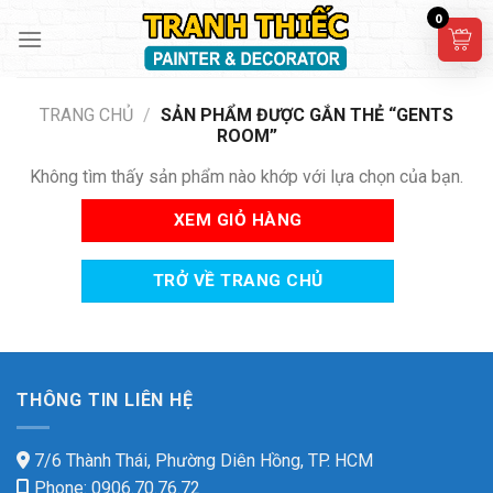
Skip
0
to
content
TRANG CHỦ
/
SẢN PHẨM ĐƯỢC GẮN THẺ “GENTS
ROOM”
Không tìm thấy sản phẩm nào khớp với lựa chọn của bạn.
XEM GIỎ HÀNG
TRỞ VỀ TRANG CHỦ
THÔNG TIN LIÊN HỆ
7/6 Thành Thái, Phường Diên Hồng, TP. HCM
Phone: 0906.70.76.72