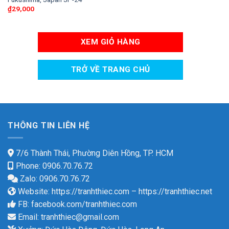
₫
29,000
XEM GIỎ HÀNG
TRỞ VỀ TRANG CHỦ
THÔNG TIN LIÊN HỆ
7/6 Thành Thái, Phường Diên Hồng, TP. HCM
Phone: 0906.70.76.72
Zalo: 0906.70.76.72
Website:
https://tranhthiec.com
–
https://tranhthiec.net
FB:
facebook.com/tranhthiec.com
Email:
tranhthiec@gmail.com