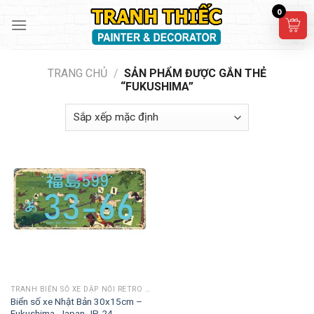
Skip
0
to
content
TRANG CHỦ
/
SẢN PHẨM ĐƯỢC GẮN THẺ
“FUKUSHIMA”
TRANH BIỂN SỐ XE DẬP NỔI RETRO 30X15CM
Biển số xe Nhật Bản 30x15cm –
Fukushima, Japan JP-24