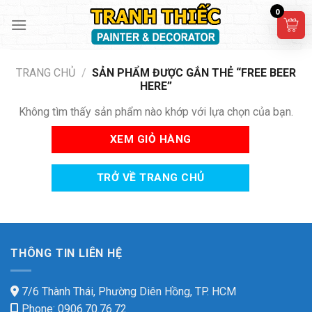
Skip
0
to
content
TRANG CHỦ
/
SẢN PHẨM ĐƯỢC GẮN THẺ “FREE BEER
HERE”
Không tìm thấy sản phẩm nào khớp với lựa chọn của bạn.
XEM GIỎ HÀNG
TRỞ VỀ TRANG CHỦ
THÔNG TIN LIÊN HỆ
7/6 Thành Thái, Phường Diên Hồng, TP. HCM
Phone: 0906.70.76.72