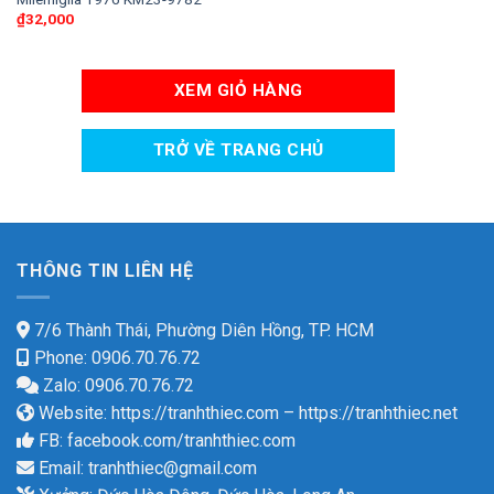
₫
32,000
XEM GIỎ HÀNG
TRỞ VỀ TRANG CHỦ
THÔNG TIN LIÊN HỆ
7/6 Thành Thái, Phường Diên Hồng, TP. HCM
Phone: 0906.70.76.72
Zalo: 0906.70.76.72
Website:
https://tranhthiec.com
–
https://tranhthiec.net
FB:
facebook.com/tranhthiec.com
Email:
tranhthiec@gmail.com