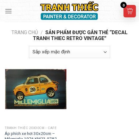
Skip
0
to
content
TRANG CHỦ
/
SẢN PHẨM ĐƯỢC GẮN THẺ “DECAL
TRANH THIEC RETRO VINTAGE”
TRANH THIẾC 20X30CM - CAFE
Áp phích xe hơi 30x20cm –
Milemiglia 1976 KM23-9782