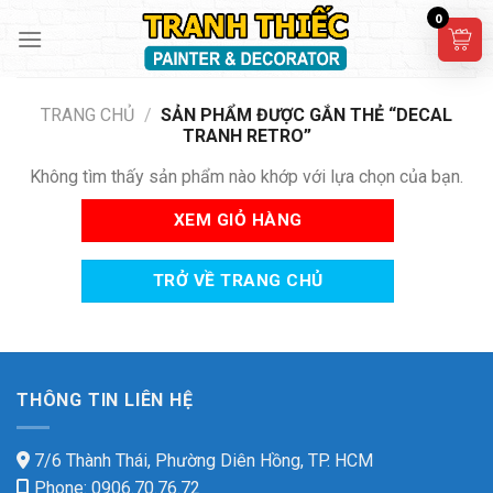
Skip
0
to
content
TRANG CHỦ
/
SẢN PHẨM ĐƯỢC GẮN THẺ “DECAL
TRANH RETRO”
Không tìm thấy sản phẩm nào khớp với lựa chọn của bạn.
XEM GIỎ HÀNG
TRỞ VỀ TRANG CHỦ
THÔNG TIN LIÊN HỆ
7/6 Thành Thái, Phường Diên Hồng, TP. HCM
Phone: 0906.70.76.72