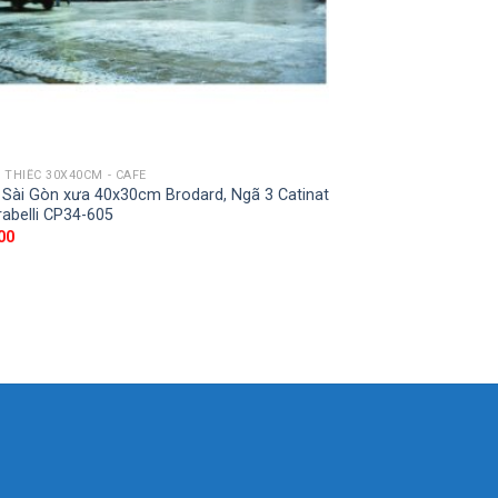
 THIẾC 30X40CM - CAFE
 Sài Gòn xưa 40x30cm Brodard, Ngã 3 Catinat
rabelli CP34-605
00