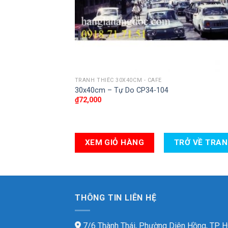
TRANH THIẾC 30X40CM - CAFE
30x40cm – Tự Do CP34-104
₫
72,000
XEM GIỎ HÀNG
TRỞ VỀ TRA
THÔNG TIN LIÊN HỆ
7/6 Thành Thái, Phường Diên Hồng, TP.