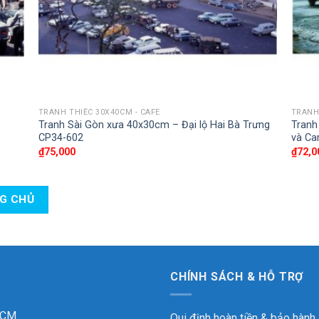
TRANH THIẾC 30X40CM - CAFE
TRANH
Tranh Sài Gòn xưa 40x30cm – Đại lộ Hai Bà Trưng
Tranh
CP34-602
và Ca
₫
75,000
₫
72,0
NG CHỦ
CHÍNH SÁCH & HỖ TRỢ
 HCM
Qui định hoàn tiền & bảo hành