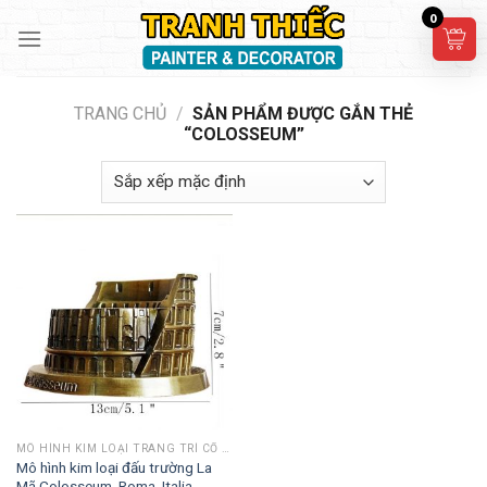
Skip
0
to
content
TRANG CHỦ
/
SẢN PHẨM ĐƯỢC GẮN THẺ
“COLOSSEUM”
MÔ HÌNH KIM LOẠI TRANG TRÍ CỔ ĐIỂN
Mô hình kim loại đấu trường La
Mã Colosseum, Roma, Italia