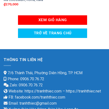
₫
270,000
XEM GIỎ HÀNG
TRỞ VỀ TRANG CHỦ
THÔNG TIN LIÊN HỆ
7/6 Thành Thái, Phường Diên Hồng, TP. HCM
Phone: 0906.70.76.72
Zalo: 0906.70.76.72
Website:
https://tranhthiec.com
–
https://tranhthiec.net
FB:
facebook.com/tranhthiec.com
Email:
tranhthiec@gmail.com