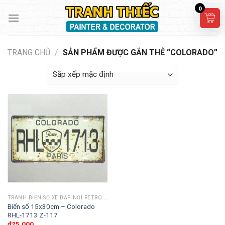
Skip
0
to
content
TRANG CHỦ
/
SẢN PHẨM ĐƯỢC GẮN THẺ “COLORADO”
TRANH BIỂN SỐ XE DẬP NỔI RETRO 30X15CM
Biển số 15x30cm – Colorado
RHL-1713 Z-117
₫
25,000