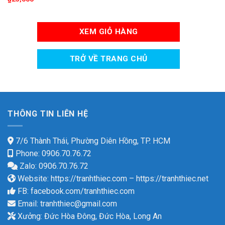
XEM GIỎ HÀNG
TRỞ VỀ TRANG CHỦ
THÔNG TIN LIÊN HỆ
7/6 Thành Thái, Phường Diên Hồng, TP. HCM
Phone: 0906.70.76.72
Zalo: 0906.70.76.72
Website:
https://tranhthiec.com
–
https://tranhthiec.net
FB:
facebook.com/tranhthiec.com
Email:
tranhthiec@gmail.com
Xưởng: Đức Hòa Đông, Đức Hòa, Long An