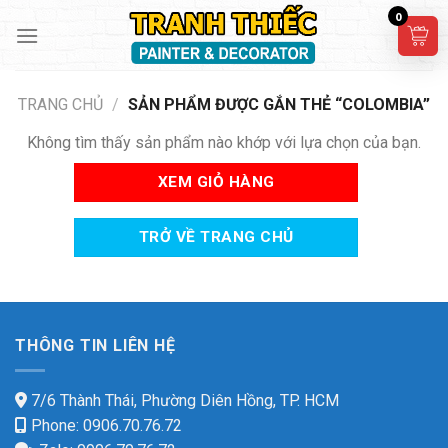
Skip
0
to
content
TRANG CHỦ
/
SẢN PHẨM ĐƯỢC GẮN THẺ “COLOMBIA”
Không tìm thấy sản phẩm nào khớp với lựa chọn của bạn.
XEM GIỎ HÀNG
TRỞ VỀ TRANG CHỦ
THÔNG TIN LIÊN HỆ
7/6 Thành Thái, Phường Diên Hồng, TP. HCM
Phone: 0906.70.76.72