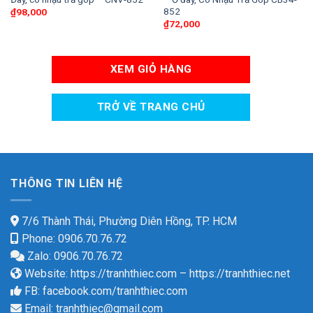
852
₫
98,000
₫
72,000
XEM GIỎ HÀNG
TRỞ VỀ TRANG CHỦ
THÔNG TIN LIÊN HỆ
7/6 Thành Thái, Phường Diên Hồng, TP. HCM
Phone: 0906.70.76.72
Zalo: 0906.70.76.72
Website:
https://tranhthiec.com
–
https://tranhthiec.net
FB:
facebook.com/tranhthiec.com
Email:
tranhthiec@gmail.com