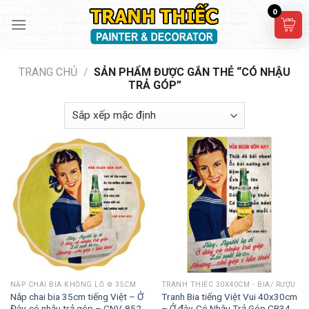
Skip
0
to
content
TRANG CHỦ
/
SẢN PHẨM ĐƯỢC GẮN THẺ “CÓ NHẬU
TRẢ GÓP”
NẮP CHAI BIA KHỔNG LỒ Փ 35CM
TRANH THIẾC 30X40CM - BIA/ RƯỢU
Nắp chai bia 35cm tiếng Việt – Ở
Tranh Bia tiếng Việt Vui 40x30cm
Đây, có nhậu trả góp – CNV-852
– Ở đây, Có Nhậu Trả Góp CB34-