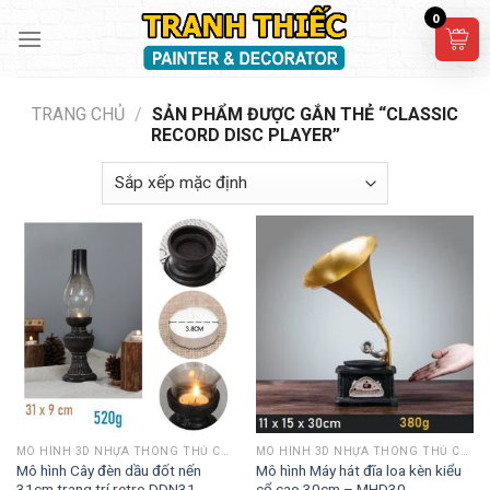
Skip
0
to
content
TRANG CHỦ
/
SẢN PHẨM ĐƯỢC GẮN THẺ “CLASSIC
RECORD DISC PLAYER”
MÔ HÌNH 3D NHỰA THÔNG THỦ CÔNG
MÔ HÌNH 3D NHỰA THÔNG THỦ CÔNG
Mô hình Cây đèn dầu đốt nến
Mô hình Máy hát đĩa loa kèn kiểu
31cm trang trí retro DDN31
cổ cao 30cm – MHD30