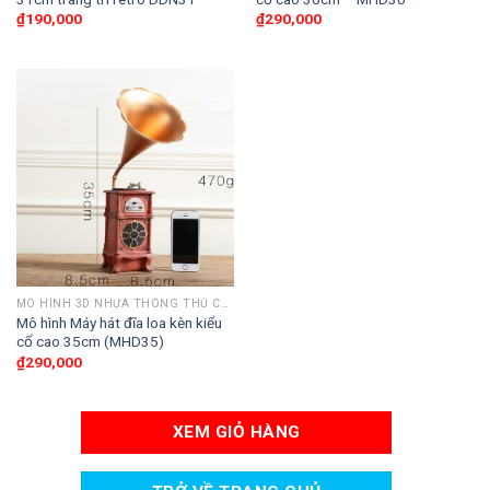
₫
190,000
₫
290,000
MÔ HÌNH 3D NHỰA THÔNG THỦ CÔNG
Mô hình Máy hát đĩa loa kèn kiểu
cổ cao 35cm (MHD35)
₫
290,000
XEM GIỎ HÀNG