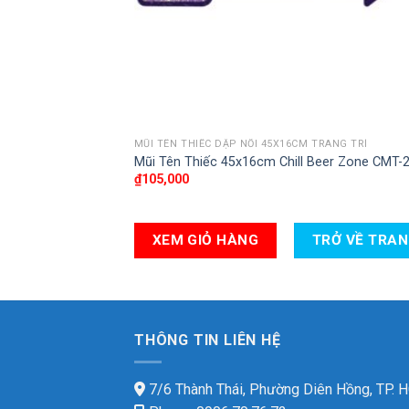
MŨI TÊN THIẾC DẬP NỔI 45X16CM TRANG TRÍ
Mũi Tên Thiếc 45x16cm Chill Beer Zone CMT-
₫
105,000
XEM GIỎ HÀNG
TRỞ VỀ TRA
THÔNG TIN LIÊN HỆ
7/6 Thành Thái, Phường Diên Hồng, TP.