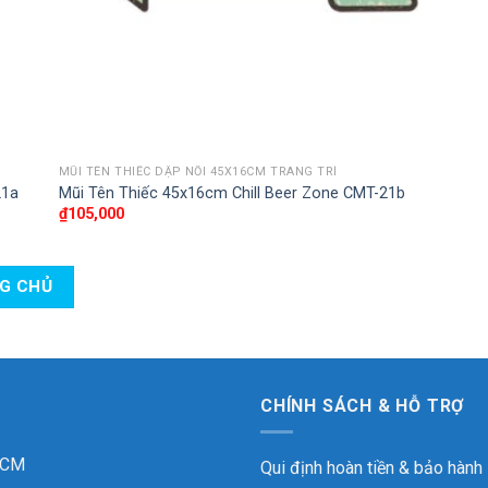
MŨI TÊN THIẾC DẬP NỔI 45X16CM TRANG TRÍ
21a
Mũi Tên Thiếc 45x16cm Chill Beer Zone CMT-21b
₫
105,000
NG CHỦ
CHÍNH SÁCH & HỖ TRỢ
 HCM
Qui định hoàn tiền & bảo hành