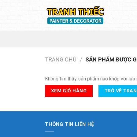
Skip
to
content
TRANG CHỦ
/
SẢN PHẨM ĐƯỢC GẮ
Không tìm thấy sản phẩm nào khớp với lựa 
XEM GIỎ HÀNG
TRỞ VỀ TRA
THÔNG TIN LIÊN HỆ