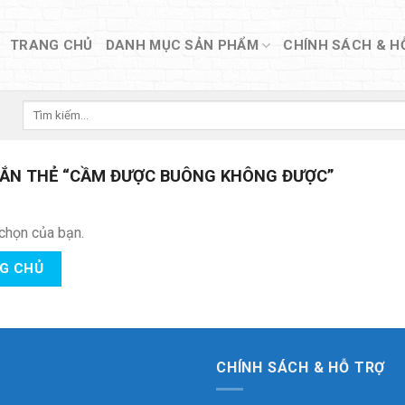
TRANG CHỦ
DANH MỤC SẢN PHẨM
CHÍNH SÁCH & H
Tìm
kiếm:
ẮN THẺ “CẦM ĐƯỢC BUÔNG KHÔNG ĐƯỢC”
chọn của bạn.
NG CHỦ
CHÍNH SÁCH & HỖ TRỢ