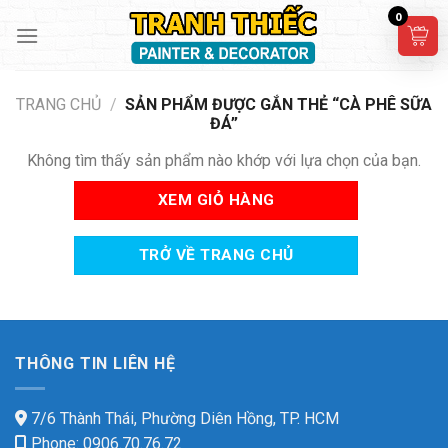
Skip
0
to
content
TRANG CHỦ
/
SẢN PHẨM ĐƯỢC GẮN THẺ “CÀ PHÊ SỮA
ĐÁ”
Không tìm thấy sản phẩm nào khớp với lựa chọn của bạn.
XEM GIỎ HÀNG
TRỞ VỀ TRANG CHỦ
THÔNG TIN LIÊN HỆ
7/6 Thành Thái, Phường Diên Hồng, TP. HCM
Phone: 0906.70.76.72