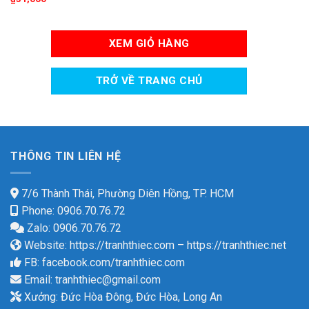
XEM GIỎ HÀNG
TRỞ VỀ TRANG CHỦ
THÔNG TIN LIÊN HỆ
7/6 Thành Thái, Phường Diên Hồng, TP. HCM
Phone: 0906.70.76.72
Zalo: 0906.70.76.72
Website:
https://tranhthiec.com
–
https://tranhthiec.net
FB:
facebook.com/tranhthiec.com
Email:
tranhthiec@gmail.com
Xưởng: Đức Hòa Đông, Đức Hòa, Long An