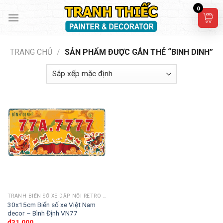
Skip
0
to
content
TRANG CHỦ
/
SẢN PHẨM ĐƯỢC GẮN THẺ “BINH DINH”
TRANH BIỂN SỐ XE DẬP NỔI RETRO 30X15CM
30x15cm Biển số xe Việt Nam
decor – Bình Định VN77
₫
31,000