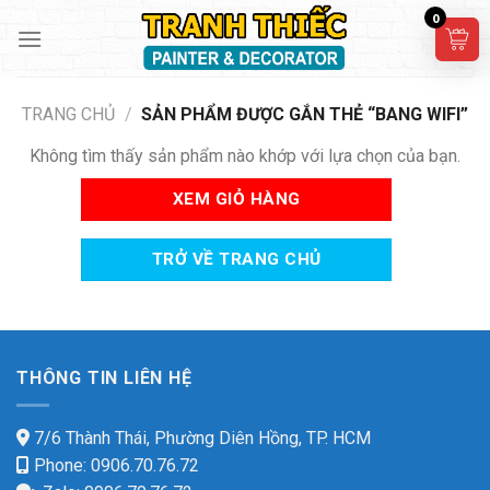
Skip
0
to
content
TRANG CHỦ
/
SẢN PHẨM ĐƯỢC GẮN THẺ “BANG WIFI”
Không tìm thấy sản phẩm nào khớp với lựa chọn của bạn.
XEM GIỎ HÀNG
TRỞ VỀ TRANG CHỦ
THÔNG TIN LIÊN HỆ
7/6 Thành Thái, Phường Diên Hồng, TP. HCM
Phone: 0906.70.76.72