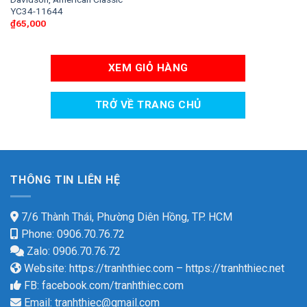
YC34-11644
₫
65,000
XEM GIỎ HÀNG
TRỞ VỀ TRANG CHỦ
THÔNG TIN LIÊN HỆ
7/6 Thành Thái, Phường Diên Hồng, TP. HCM
Phone: 0906.70.76.72
Zalo: 0906.70.76.72
Website:
https://tranhthiec.com
–
https://tranhthiec.net
FB:
facebook.com/tranhthiec.com
Email:
tranhthiec@gmail.com