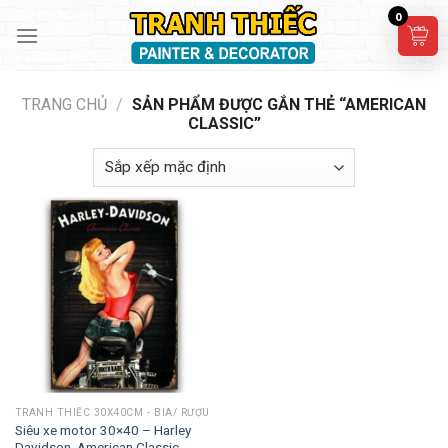
Skip
0
to
content
TRANG CHỦ
/
SẢN PHẨM ĐƯỢC GẮN THẺ “AMERICAN
CLASSIC”
TRANH THIẾC 30X40CM - BIA/ RƯỢU
Siêu xe motor 30×40 – Harley
Davidson, American Classic