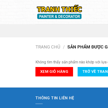
Skip
to
content
TRANG CHỦ
/
SẢN PHẨM ĐƯỢC GẮ
Không tìm thấy sản phẩm nào khớp với lựa 
XEM GIỎ HÀNG
TRỞ VỀ TRA
THÔNG TIN LIÊN HỆ