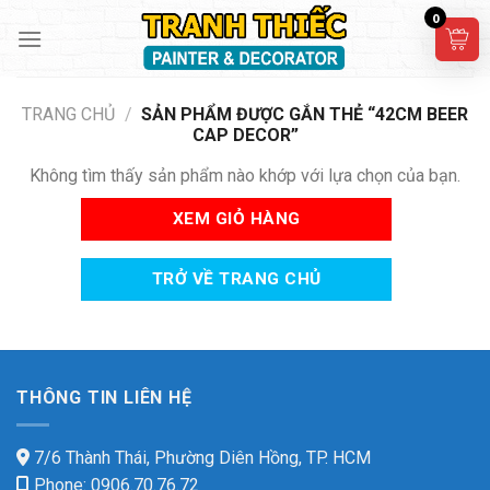
Skip
0
to
content
TRANG CHỦ
/
SẢN PHẨM ĐƯỢC GẮN THẺ “42CM BEER
CAP DECOR”
Không tìm thấy sản phẩm nào khớp với lựa chọn của bạn.
XEM GIỎ HÀNG
TRỞ VỀ TRANG CHỦ
THÔNG TIN LIÊN HỆ
7/6 Thành Thái, Phường Diên Hồng, TP. HCM
Phone: 0906.70.76.72